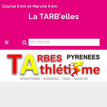
Course 6 km et Marche 6 km
La TARB'elles
A
CCUEIL
P
ROCHAINE ÉDITION LE VENDREDI 9 OCTOBRE
2026