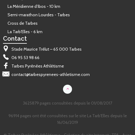
La Méridienne d’Ibos - 10 km
Semi-marathon Lourdes - Tarbes
Cross de Tarbes
La Tarb'Elles - 6 km
Contact
Stade Maurice Trélut – 65 000 Tarbes
06 95 53 98 66
Tarbes Pyrénées Athlétisme
contact@tarbespyrenees-athletisme.com
3625879 pages consultées depuis le 01/08/2017
96914 pages ont été consultées sur le site La Tarb'Elles depuis le
16/06/2019
© Tarbes Pyrénées Athlétisme -
Création du site Internet
: TPA - Avec